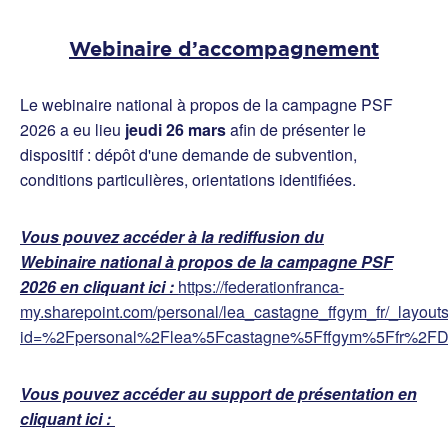
Webinaire d’accompagnement
Le
webinaire national à propos de la campagne PSF
2026 a eu lieu
jeudi 26 mars
afin de présenter le
dispositif : dépôt d'une demande de subvention,
conditions particulières, orientations identifiées.
Vous pouvez accéder à la rediffusion du
Webinaire national à propos de la campagne PSF
2026 en cliquant ici :
https://federationfranca-
my.sharepoint.com/personal/lea_castagne_ffgym_fr/_layout
id=%2Fpersonal%2Flea%5Fcastagne%5Fffgym%5Ffr%2
Vous pouvez accéder au support de présentation en
cliquant ici :