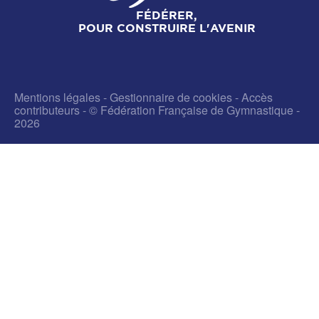
FÉDÉRER,
POUR CONSTRUIRE L'AVENIR
Mentions légales
-
Gestionnaire de cookies
-
Accès
contributeurs
- © Fédération Française de Gymnastique -
2026