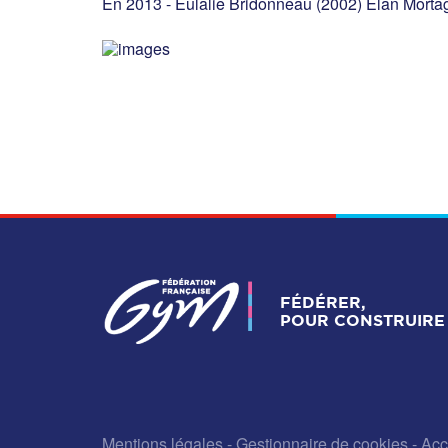
En 2013 - Eulalie Bridonneau (2002) Elan Morta
FÉDÉRER,
POUR CONSTRUIRE 
Mentions légales
-
Gestionnaire de cookies
-
Acc