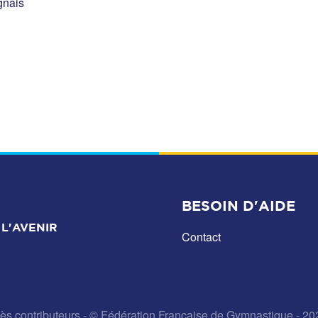
gnais
BESOIN D'AIDE
L'AVENIR
Contact
ès contributeurs
- © Fédération Française de Gymnastique - 20